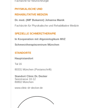
Fachärzte für Neurochirurgie
PHYSIKALISCHE UND
REHABILITATIVE MEDIZIN
Dr. med. (IMF Bukarest) Johanna Marek
Fachärztin für Physikalische und Rehabilitative Medizin
SPEZIELLE SCHMERZTHERAPIE
In Kooperation mit Algesiologikum MVZ
Schmerztherapiezentrum München
STANDORTE
Hauptstandort
Tal 16
80331 München (Postanschrift)
Standort Clinic Dr. Decker
Seestrasse 10-12
80802 München
www.clinic-dr-decker.de